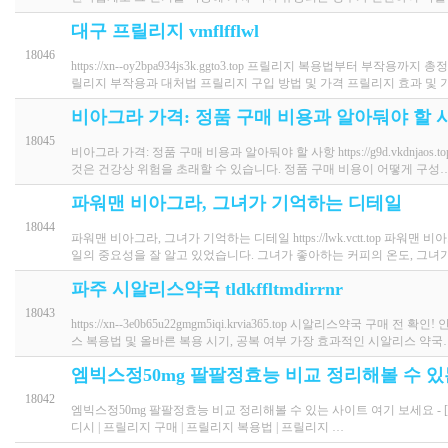
대구 프릴리지 vmflfflwl
18046
https://xn--oy2bpa934js3k.ggto3.top 프릴리지 복용법부터
릴리지 부작용과 대처법 프릴리지 구입 방법 및 가격 프릴리지 효과 및 
비아그라 가격: 정품 구매 비용과 알아둬야 할 
18045
비아그라 가격: 정품 구매 비용과 알아둬야 할 사항 https://g9d.vkdn
것은 건강상 위험을 초래할 수 있습니다. 정품 구매 비용이 어떻게 구성
파워맨 비아그라, 그녀가 기억하는 디테일
18044
파워맨 비아그라, 그녀가 기억하는 디테일 https://lwk.vctt.to
일의 중요성을 잘 알고 있었습니다. 그녀가 좋아하는 커피의 온도, 그녀
파주 시알리스약국 tldkffltmdirrnr
18043
https://xn--3e0b65u22gmgm5iqi.krvia365.top 시알리스
스 복용법 및 올바른 복용 시기, 공복 여부 가장 효과적인 시알리스 약국
엠빅스정50mg 팔팔정효능 비교 정리해볼 수 있
18042
엠빅스정50mg 팔팔정효능 비교 정리해볼 수 있는 사이트 여기 보세요 - [ 성인약국
디시 | 프릴리지 구매 | 프릴리지 복용법 | 프릴리지 …