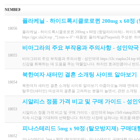
NEMBER
플라케닐 - 하이드록시클로로퀸 200mg x 60정
18056
플라케닐 - 하이드록시클로로퀸 200mg x 60정 (항말라리아제) -
https://gpc.ula24.top _*]:min-w-0">제품명: 플라케닐(Plaquenil) 주성분
비아그라의 주요 부작용과 주의사항 - 성인약국
18055
비아그라의 주요 부작용과 주의사항 - 성인약국 https://i3c.viaplus
신감을 회복하는 데 도움을 주는 약물입니다. 하지만 효과만큼이나 반
북한여자 새터민 결혼 소개팅 사이트 알아보기
18054
북한여자 새터민 결혼 소개팅 사이트 알아보기 아줌마오늘 어때 연애의 목적 , 발칙한
탈주민(새터민) 여성과의 결혼을 고려하는 분들이 늘면서, 관련 소개팅 
시알리스 정품 가격 비교 및 구매 가이드 - 성
18053
시알리스 정품 가격 비교 및 구매 가이드 - 성인약국 https://3r9.via
지속 시간을 기대하며 선택합니다. 하지만 시장에 넘쳐나는 위조품 때
피나스테리드 5mg x 90정 (탈모방지제) 구매대행
18052
피나스테리드 5mg x 90정 (탈모방지제) - 피나스테리드 구매대행 피나스테리드 직