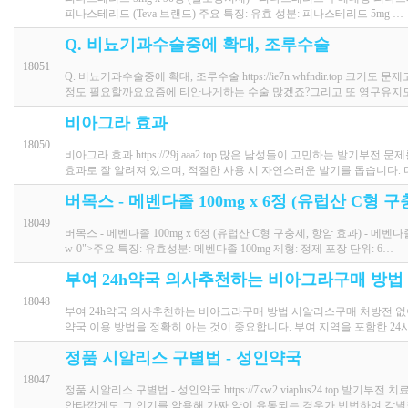
피나스테리드 (Teva 브랜드) 주요 특징: 유효 성분: 피나스테리드 5mg …
Q. 비뇨기과수술중에 확대, 조루수술
18051
Q. 비뇨기과수술중에 확대, 조루수술 https://ie7n.whfndir.
정도 필요할까요요즘에 티안나게하는 수술 많겠죠?그리고 또 영구유지
비아그라 효과
18050
비아그라 효과 https://29j.aaa2.top 많은 남성들이 고민하는 
효과로 잘 알려져 있으며, 적절한 사용 시 자연스러운 발기를 돕습니다.
버목스 - 메벤다졸 100mg x 6정 (유럽산 C형 
18049
버목스 - 메벤다졸 100mg x 6정 (유럽산 C형 구충제, 항암 효과) - 메벤다졸
w-0">주요 특징: 유효성분: 메벤다졸 100mg 제형: 정제 포장 단위: 6…
부여 24h약국 의사추천하는 비아그라구매 방법
18048
부여 24h약국 의사추천하는 비아그라구매 방법 시알리스구매 처방전 없이 판매 ht
약국 이용 방법을 정확히 아는 것이 중요합니다. 부여 지역을 포함한 24
정품 시알리스 구별법 - 성인약국
18047
정품 시알리스 구별법 - 성인약국 https://7kw2.viaplus24.to
안타깝게도 그 인기를 악용해 가짜 약이 유통되는 경우가 빈번하여 각별