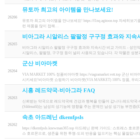
뮤토까 최고의 아이템을 만나보세요!
26266
뮤토까 최고의 아이템을 만나보세요! https://f1nq.agitoon.to
런 제품을 많이 접해…
비아그라 시알리스 팔팔정 구구정 효과와 지속시
26265
비아그라 시알리스 팔팔정 구구정 효과와 지속시간 비교 가이드 - 성인약국 ht
시알리스, 팔팔정, 구구정 등이 널리 사용되고 있습니다. 각 약물은 성분
군산 비아마켓
26264
VIA MARKET 100% 정품비아마켓 https://viagramarket.ve
시키세요!비아마켓 쇼핑하기 비아마켓(VIA MARKET) 100% 정품, 우
시흥 레드약국-비아그라 FAQ
26263
신뢰받는 약국으로 레드약국에 건강과 행복을 만들어 갑니다.레드약국-비아그라 FAQ
(Sildenafil)는 남성의 성기능에 영향을 주는 문제인 남성 성기능 부전증(ED,
속초 아드레닌 dkemfpsls
26262
https://dkemfpsls.knewman365.top 아드레닌 완벽 가이드:
스 호르몬으로, 생존을 위한 투쟁-도피 반응을 일으키는 핵심 물질입니다.