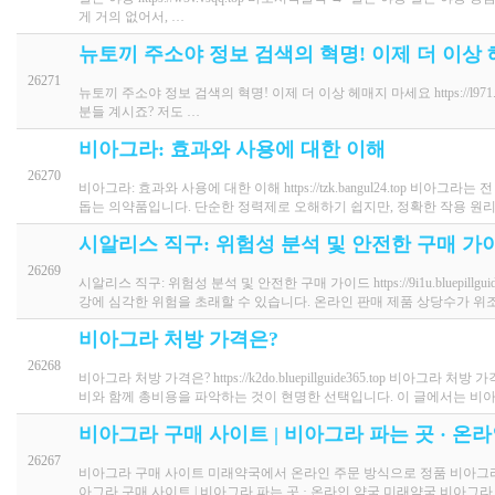
게 거의 없어서, …
뉴토끼 주소야 정보 검색의 혁명! 이제 더 이상
26271
뉴토끼 주소야 정보 검색의 혁명! 이제 더 이상 헤매지 마세요 https://l
분들 계시죠? 저도 …
비아그라: 효과와 사용에 대한 이해
26270
비아그라: 효과와 사용에 대한 이해 https://tzk.bangul24.top
돕는 의약품입니다. 단순한 정력제로 오해하기 쉽지만, 정확한 작용 원
시알리스 직구: 위험성 분석 및 안전한 구매 가
26269
시알리스 직구: 위험성 분석 및 안전한 구매 가이드 https://9i1u.bluep
강에 심각한 위험을 초래할 수 있습니다. 온라인 판매 제품 상당수가 위
비아그라 처방 가격은?
26268
비아그라 처방 가격은? https://k2do.bluepillguide365.top 
비와 함께 총비용을 파악하는 것이 현명한 선택입니다. 이 글에서는 비
비아그라 구매 사이트 | 비아그라 파는 곳 · 온
26267
비아그라 구매 사이트 미래약국에서 온라인 주문 방식으로 정품 비아그
아그라 구매 사이트 | 비아그라 파는 곳 · 온라인 약국 미래약국 비아그라 구매 