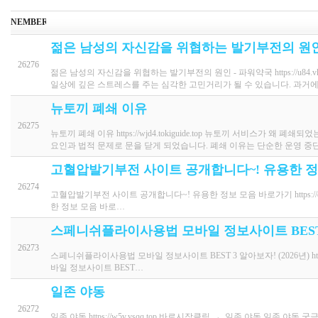
NEMBER
젊은 남성의 자신감을 위협하는 발기부전의 원인
26276
젊은 남성의 자신감을 위협하는 발기부전의 원인 - 파워약국 https://u84
일상에 깊은 스트레스를 주는 심각한 고민거리가 될 수 있습니다. 과거에
뉴토끼 폐쇄 이유
26275
뉴토끼 폐쇄 이유 https://wjd4.tokiguide.top 뉴토끼 서비스
요인과 법적 문제로 문을 닫게 되었습니다. 폐쇄 이유는 단순한 운영 중
고혈압발기부전 사이트 공개합니다~! 유용한 
26274
고혈압발기부전 사이트 공개합니다~! 유용한 정보 모음 바로가기 https://qch
한 정보 모음 바로…
스페니쉬플라이사용법 모바일 정보사이트 BEST 3
26273
스페니쉬플라이사용법 모바일 정보사이트 BEST 3 알아보자! (2026년) https
바일 정보사이트 BEST…
일존 야동
26272
일존 야동 https://w5v.vsqq.top 바로시작클릭 → 일존 야동 일존