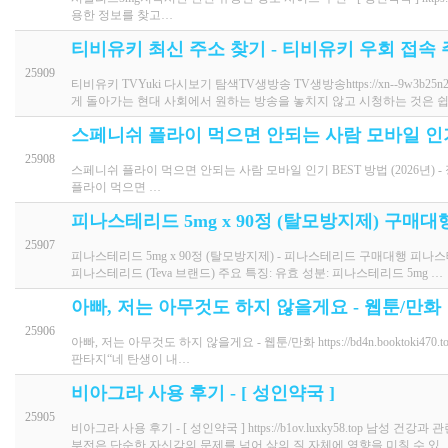
용한 정보를 찾고…
티비유키 최신 주소 찾기 - 티비유키 우회 접속 
25909
티비유키 TVYuki 다시보기 탐색TV생방송 TV생방송https://xn--9w3b25
게 돌아가는 현대 사회에서 원하는 방송을 놓치지 않고 시청하는 것은 
스페니쉬 플라이 먹으면 안되는 사람 모바일 인기 
25908
스페니쉬 플라이 먹으면 안되는 사람 모바일 인기 BEST 방법 (2026년) - 정력원
플라이 먹으면 …
피나스테리드 5mg x 90정 (탈모방지제) 구매대행
25907
피나스테리드 5mg x 90정 (탈모방지제) - 피나스테리드 구매대행 피나스테리드 직
피나스테리드 (Teva 브랜드) 주요 특징: 유효 성분: 피나스테리드 5mg …
아빠, 저는 아무것도 하지 않을게요 - 웹툰/만화
25906
아빠, 저는 아무것도 하지 않을게요 - 웹툰/만화 https://bd4n.bookt
판타지“네 탄생이 내…
비아그라 사용 후기 - [ 성인약국 ]
25905
비아그라 사용 후기 - [ 성인약국 ] https://b1ov.luxky58.top
부전은 단순한 자신감의 문제를 넘어 삶의 질 자체에 영향을 미칠 수 있