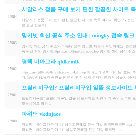
시알리스 정품 구매 보기 편한 깔끔한 사이트 목
25904
시알리스 정품 구매 보기 편한 깔끔한 사이트 목록 여기서 확인~! - 성인약국 h
보 보고 싶을 때…
밍키넷 최신 공식 주소 안내 | mingky 접속 링크
25903
밍키넷 최신 공식 주소와 mingky 접속 링크를 빠르게 확인하세요. 변경된
속 링크 확인 밍키넷https://xn_t60bm9r2tq.adqq.top 밍키넷 최신 공식 주
평택 비아그라 qldkrmfk
25902
https://xn--2i0bm4p0sf2wh.aoswmvkdnj.top 비아그라 
다. 1998년 FDA의 승인을 받은 이후 전 세계 수백만 명의 남성들의 성생
프릴리지구입? 프릴리지구입 알뜰 정보사이트 확
25901
프릴리지구입? 프릴리지구입 알뜰 정보사이트 확인 인기 순위 & 추천 모음 - 비
모음사이트 확인 …
파워맨 vkdnjaos
25900
파워맨 - 비아그라 판매 1위남성고민해결 전문 기업 파워맨파워맨https://vk
파워맨 - 비아그라 판매 1위 남성고민해결 전문 기업 파워맨 …