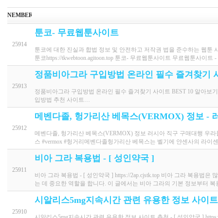
NEMBER
툰코- 무료웹툰사이트
25914
툰코에 대한 진실과 합법 정보 및 안전하고 저작권 법을 준수하는 웹툰
툰코https://tkwebtoon.agitoon.top 툰코- 무료웹툰사이트 무료웹툰사이트 
정품비아그라 구입방법 온라인 필수 즐겨찾기 사이
25913
정품비아그라 구입방법 온라인 필수 즐겨찾기 사이트 BEST 10 알아보기 - 성인약국
입방법 추천 사이트…
메벤다졸, 헝가리산 베목스(VERMOX) 정보 -
25912
메벤다졸, 헝가리산 베목스(VERMOX) 정보 러시아 직구 구매대행 우라몰와 함께
스 #vermox #헝거리메벤다졸헝가리산 베목스는 벨기에 얀센사의 라이센
비아 그라 복용법 - [ 성인약국 ]
25911
비아 그라 복용법 - [ 성인약국 ] https://2ap.cjstk.top 비아
는 데 중요한 역할을 합니다. 이 글에서는 비아 그라의 기본 정보부터 
시알리스5mg지속시간 관련 유용한 정보 사이트 
25910
시알리스5mg지속시간 관련 유용한 정보 사이트 추천 - [ 성인약국 ] https://