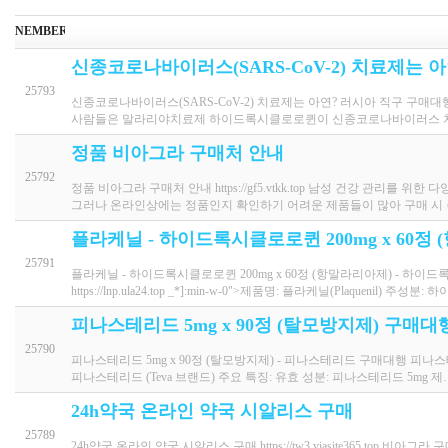
NEMBER
신종코로나바이러스(SARS-CoV-2) 치료제는 아
25793
신종코로나바이러스(SARS-CoV-2) 치료제는 아연? 러시아 직구 구매대행 우라
사람들은 말라리야치료제 하이드록시클로로퀸이 신종코로나바이러스 
정품 비아그라 구매처 안내
25792
정품 비아그라 구매처 안내 https://gf5.vtkk.top 남성 건강 관
그러나 온라인상에는 정품인지 확인하기 어려운 제품들이 많아 구매 시
플라케닐 - 하이드록시클로로퀸 200mg x 60정
25791
플라케닐 - 하이드록시클로로퀸 200mg x 60정 (항말라리아제) -
https://lnp.ula24.top _*]:min-w-0">제품명: 플라케닐(Plaquenil) 주성분
피나스테리드 5mg x 90정 (탈모방지제) 구매대행
25790
피나스테리드 5mg x 90정 (탈모방지제) - 피나스테리드 구매대행 피나스테리드 직
피나스테리드 (Teva 브랜드) 주요 특징: 유효 성분: 피나스테리드 5mg 제
24h약국 온라인 약국 시알리스 구매
25789
24h약국 온라인 약국 시알리스 구매 https://tw3.viasite365.top