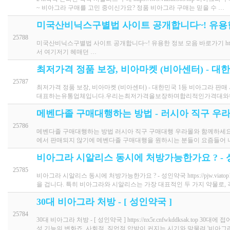
~ 비아그라 구매를 고민 중이신가요? 정품 비아그라 구매는 믿을 수 …
미국산비닉스구별법 사이트 공개합니다~! 유용
25788
미국산비닉스구별법 사이트 공개합니다~! 유용한 정보 모음 바로가기 https:/
서 여기저기 헤매던 …
최저가격 정품 보장, 비아마켓 (비아센터) - 대
25787
최저가격 정품 보장, 비아마켓 (비아센터) - 대한민국 1등 비아그라 판매
대표하는유통업체입니다.우리는최저가격을보장하며합리적인가격대와
메벤다졸 구매대행하는 방법 - 러시아 직구 우라몰 u
25786
메벤다졸 구매대행하는 방법 러시아 직구 구매대행 우라몰와 함께하세요http
에서 판매되지 않기에 메벤다졸 구매대행을 원하시는 분들이 요즘들어 
비아그라 시알리스 동시에 처방가능한가요 ? -
25785
비아그라 시알리스 동시에 처방가능한가요 ? - 성인약국 https://pjw.v
을 겁니다. 특히 비아그라와 시알리스는 가장 대표적인 두 가지 약물로,
30대 비아그라 처방 - [ 성인약국 ]
25784
30대 비아그라 처방 - [ 성인약국 ] https://nx5r.cnfwkddksak
성 기능의 변화죠. 사회적, 직업적 압박이 커지는 시기와 맞물려 '비아그