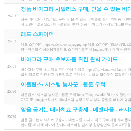
정품 비아그라 시알리스 구매, 믿을 수 있는 비
25783
정품 비아그라 시알리스 구매, 믿을 수 있는 비아클럽에서! 퀵배송과 100% 정품 
지 고민이 많으셨죠? 비아클럽은 100% 정품 비아그라와 시알리스를 빠
레드 스파이더
25782
레드 스파이더 https://zx5y.cheonsayaggug.top 레드 스파이더(RED SPI
영국직수입 여성최음제!! 레드 스파이더!! 영국 England에서 찾아온 천
비아그라 구매 초보자를 위한 완벽 가이드
25781
비아그라 구매 초보자를 위한 완벽 가이드 https://7qo.viamarket
를 바탕으로 안전하고 효과적으로 구매하는 방법을 알아두면 불필요한
이클립스: 시스템 농사꾼 - 웹툰 우희
25780
이클립스: 시스템 농사꾼 - 웹툰 우희 https://2faq.newtoki470.top 
GROUP,honeyjar+Ehei Studio시스템 농장으로 세상의 종말을 버티기
암을 굶기는 대사치료 구충제 - 메벤다졸 - 러시
25779
암을 굶기는 대사치료 구충제 - 메벤다졸 러시아 직구 구매대행 우라몰와 함께하세
벤다졸)에 대해 이야기 합니다미토의원 김자영 원장암면역 클리닉#구충