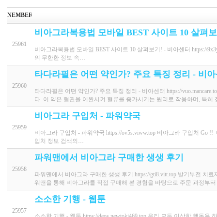
NEMBER
비아그라복용법 모바일 BEST 사이트 10 살펴보
25961
비아그라복용법 모바일 BEST 사이트 10 살펴보기! - 비아센터 https://9x
의 무한한 정보 속…
타다라필은 어떤 약인가? 주요 특징 정리 - 비
25960
타다라필은 어떤 약인가? 주요 특징 정리 - 비아센터 https://vuo.m
다. 이 약은 혈관을 이완시켜 혈류를 증가시키는 원리로 작용하며, 특히
비아그라 구입처 - 파워약국
25959
비아그라 구입처 - 파워약국 https://ov5s.viww.top 비아그라 구입처
입처 정보 검색의…
파워맨에서 비아그라 구매한 생생 후기
25958
파워맨에서 비아그라 구매한 생생 후기 https://gti8.vitt.top 발
워맨을 통해 비아그라를 직접 구매해 본 경험을 바탕으로 주문 과정부터
소소한 기행 - 웹툰
25957
소소한 기행 - 웹툰 https://deos.newtoki469.top 우리 모두 이