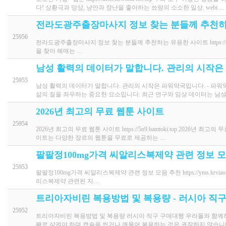
다! 상황극과 망상, 낭만과 장난을 좋아하는 쑈랑의 소소한 일상. webt…
전라도광주출장마사지 정보 찾는 분들께 추천하
25956
전라도광주출장마사지 정보 찾는 분들께 추천하는 유용한 사이트 https://xihk
을 찾아 헤매는 …
남성 활력의 데이터가 말합니다. 관리의 시작은
25955
남성 활력의 데이터가 말합니다. 관리의 시작은 파워약국입니다. - 파워약국 htt
삶의 질을 좌우하는 중요한 요소입니다. 최근 연구와 임상 데이터는 남
2026년 최고의 무료 웹툰 사이트
25954
2026년 최고의 무료 웹툰 사이트 https://5n9.bamtoki.top 2026년
이트는 다양한 장르의 웹툰을 무료로 제공하는 …
팔팔정100mg가격 씨알리스복제약 관련 정보 
25953
팔팔정100mg가격 씨알리스복제약 관련 정보 모음 추천 https://yms.krvi
리스복제약 관련된 자…
트리아자비린 복용방법 및 복용량 - 러시아 직구 우
25952
트리아자비린 복용방법 및 복용량 러시아 직구 구매대행 우라몰와 함께하세요ht
째로 삼켜야 하며 캡슐을 씹거나 깨물어 복용하는 것은 권장하지 않습니다