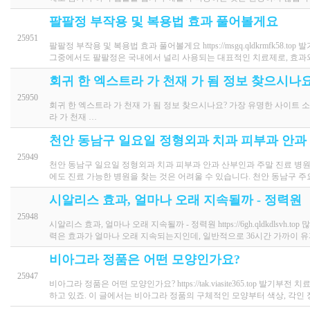
팔팔정 부작용 및 복용법 효과 풀어볼게요
25951
팔팔정 부작용 및 복용법 효과 풀어볼게요 https://msgq.qldkrmfk
그중에서도 팔팔정은 국내에서 널리 사용되는 대표적인 치료제로, 효과
회귀 한 엑스트라 가 천재 가 됨 정보 찾으시나요
25950
회귀 한 엑스트라 가 천재 가 됨 정보 찾으시나요? 가장 유명한 사이트 소개합니다! h
라 가 천재 …
천안 동남구 일요일 정형외과 치과 피부과 안과
25949
천안 동남구 일요일 정형외과 치과 피부과 안과 산부인과 주말 진료 병원
에도 진료 가능한 병원을 찾는 것은 어려울 수 있습니다. 천안 동남구 주
시알리스 효과, 얼마나 오래 지속될까 - 정력원
25948
시알리스 효과, 얼마나 오래 지속될까 - 정력원 https://6gh.qldkdl
력은 효과가 얼마나 오래 지속되는지인데, 일반적으로 36시간 가까이 
비아그라 정품은 어떤 모양인가요?
25947
비아그라 정품은 어떤 모양인가요? https://tak.viasite365.to
하고 있죠. 이 글에서는 비아그라 정품의 구체적인 모양부터 색상, 각인