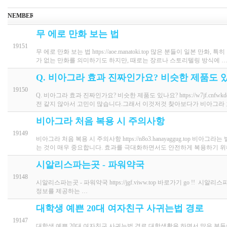
NEMBER
무 에로 만화 보는 법
19151
무 에로 만화 보는 법 https://aoe.manatoki.top 많은 분들이 일본
가 없는 만화를 의미하기도 하지만, 때로는 장르나 스토리텔링 방식에 
Q. 비아그라 효과 진짜인가요? 비슷한 제품도 
19150
Q. 비아그라 효과 진짜인가요? 비슷한 제품도 있나요? https://w7jf.cn
전 같지 않아서 고민이 많습니다.그래서 이것저것 찾아보다가 비아그라
비아그라 처음 복용 시 주의사항
19149
비아그라 처음 복용 시 주의사항 https://n8o3.hanayaggug.to
는 것이 매우 중요합니다. 효과를 극대화하면서도 안전하게 복용하기 
시알리스파는곳 - 파워약국
19148
시알리스파는곳 - 파워약국 https://jgf.viww.top 바로가기 go !
정보를 제공하는 …
대학생 예쁜 20대 여자친구 사귀는법 경로
19147
대학생 예쁜 20대 여자친구 사귀는법 경로 대학생활을 하면서 많은 분들이 