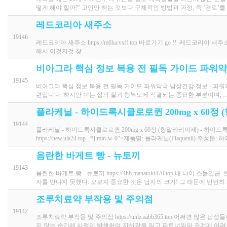
떻게 해야 할까?’ 고민만 하는 것보다 구체적인 방법과 과정, 즉 ‘경로’
레드코리아 새주소
19146
레드코리아 새주소 https://m6ha.vsff.top 바로가기 go !! 레드
해서 이것저것 찾…
비아그라 핵심 정보 복용 전 필독 가이드 파워
19145
비아그라 핵심 정보 복용 전 필독 가이드 파워약국 남성건강 정보 - 파워약국 ht
련입니다. 하지만 이는 삶의 질과 행복도에 직결되는 중요한 부분이며, 
플라케닐 - 하이드록시클로로퀸 200mg x 60정
19144
플라케닐 - 하이드록시클로로퀸 200mg x 60정 (항말라리아제) -
https://hew.ula24.top _*]:min-w-0">제품명: 플라케닐(Plaquenil) 주성분
음란한 바게트 빵 - 뉴토끼
19143
음란한 바게트 빵 - 뉴토끼 https://4hb.manatoki470.top 내 
자를 만나지 못했다. 오로지 중요한 것은 남자의 크기! 그 때문에 번번히
조루치료약 부작용 및 주의점
19142
조루치료약 부작용 및 주의점 https://unlz.aabb365.top 어쩌면 
지 않는 순간에 사정이 발생하여 자신감을 잃고 파트너와의 관계에 어