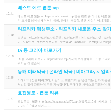
베스트 에로 웹툰 top
19141
베스트 에로 웹툰 top https://xlwh.bamtoki.top 웹툰 장르 
적 묘사를 넘어서 캐릭터의 심리, 관계의 복잡함, 혹은 사회적 메시지를 
티프리카 평생주소 - 티프리카 새로운 주소 찾기
19140
토렌트 - 티프리카토렌트자료공유 , 토렌트커뮤니티 , 토렌트다운 , 토렌트다
마 , 오락프로 , 토렌트무료다운 , 무료음악 , 음악다운 , 무료mp3다운https://
Di 동 코리아 바로가기
19139
Di 동 코리아 바로가기 https://dlr.vstt.top 자세히보기클릭 ▷ 
워지는 것 같습니…
동해 미래약국 | 온라인 약국 | 비아그라, 시알
19138
미래약국 | 정품 비아그라, 시알리스, 프릴리지 등 남성 기능 강화 제품
처방전 없이 간편하게 주문 가능합니다. 구매대행 서비스도 지원하여 해
호접몽로 - 웹툰 리뷰
19137
호접몽로 - 웹툰 리뷰 https://qmg.newtoki470.top 호접몽로1
이야기.]「살고 싶어…. …