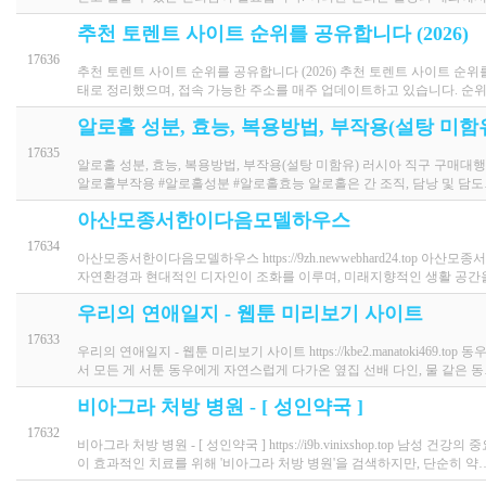
추천 토렌트 사이트 순위를 공유합니다 (2026)
17636
추천 토렌트 사이트 순위를 공유합니다 (2026) 추천 토렌트 사이트 순
태로 정리했으며, 접속 가능한 주소를 매주 업데이트하고 있습니다. 순
알로홀 성분, 효능, 복용방법, 부작용(설탕 미함유
17635
알로홀 성분, 효능, 복용방법, 부작용(설탕 미함유) 러시아 직구 구매대행 우라몰
알로홀부작용 #알로홀성분 #알로홀효능 알로홀은 간 조직, 담낭 및 담
아산모종서한이다음모델하우스
17634
아산모종서한이다음모델하우스 https://9zh.newwebhard24.to
자연환경과 현대적인 디자인이 조화를 이루며, 미래지향적인 생활 공간
우리의 연애일지 - 웹툰 미리보기 사이트
17633
우리의 연애일지 - 웹툰 미리보기 사이트 https://kbe2.manatoki4
서 모든 게 서툰 동우에게 자연스럽게 다가온 옆집 선배 다인, 물 같은 
비아그라 처방 병원 - [ 성인약국 ]
17632
비아그라 처방 병원 - [ 성인약국 ] https://i9b.vinixshop.to
이 효과적인 치료를 위해 '비아그라 처방 병원'을 검색하지만, 단순히 약