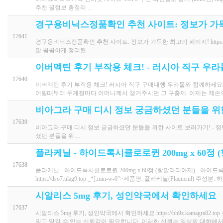
추천 꿀정보 총정리 …
경구용비닉스정품확인 추천 사이트: 정보가 가
17641
경구용비닉스정품확인 추천 사이트: 정보가 가득한 최고의 페이지! https://
말 꼼꼼하게 정리된…
이버멕틴 후기 부작용 체크! - 러시아 직구 우라몰 u
17640
이버멕틴 후기 부작용 체크! 러시아 직구 구매대행 우라몰와 함께하세요https
어릴때부터 두계절마다 어머니께서 챙겨주시던 그 구충제. 이제는 제손
비아그라 구매 디시 정보 궁금하셨던 분들을 위
17639
비아그라 구매 디시 정보 궁금하셨던 분들을 위한 사이트 보러가기! - 정력원 http
셨던 분들을 위…
플라케닐 - 하이드록시클로로퀸 200mg x 60정
17638
플라케닐 - 하이드록시클로로퀸 200mg x 60정 (항말라리아제) -
https://dso7.ulag9.top _*]:min-w-0">제품명: 플라케닐(Plaquenil) 주성
시알리스 5mg 후기, 성인약국에서 확인하세요
17637
시알리스 5mg 후기, 성인약국에서 확인하세요 https://bh9z.kamagr
믿고 맡길 수 있는 신뢰감이 필요합니다. 이러한 신뢰는 일상의 대화에