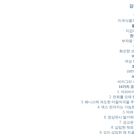
강
미국식품의
지갑에
천
부작용
화끈한 
여성 
10
비아그라 
14가지 
1. 아라비
2. 전희를 오래
3. 페니스에 과도한 마찰자극을 주
4. 섹스 전까지는 가능
5. 어
6. 정상위시 발가
7. 성교
8. 삽입한 채
9. 깊이 삽입한 채 