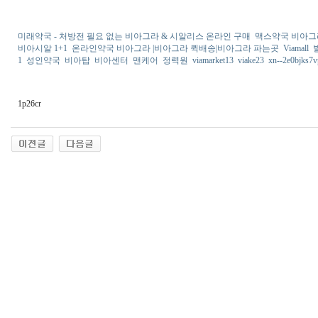
미래약국 - 처방전 필요 없는 비아그라 & 시알리스 온라인 구매
맥스약국 비아
비아시알 1+1
온라인약국 비아그라 |비아그라 퀵배송|비아그라 파는곳
Viamall
1
성인약국
비아탑
비아센터
맨케어
정력원
viamarket13
viake23
xn--2e0bjks7
1p26cr