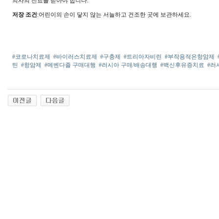
의사의 진료를 받아야 합니다.
저장 조건
:어린이의 손이 닿지 않는 서늘하고 건조한 곳에 보관하세요.
#코로나치료제
#바이러스치료제
#구충제
#트리아자비린
#부작용적은항암제
틴
#항암제
#메벤다졸 구매대행
#러시아 구매/배송대행
#백신후유증치료
#러