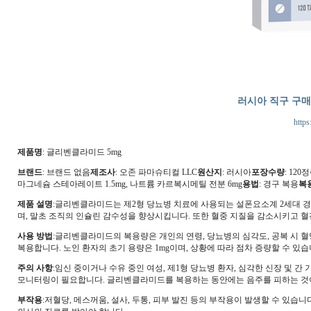
러시아 직구 구
https
제품명
: 글리벤클라미드 5mg
브랜드
: 브랜드 없음
제조사
: 오존 파마슈티컬 LLC
원산지
: 러시아
포장수량
: 120정
마그네슘 스테아레이트 1.5mg, 나트륨 카르복시메틸 전분 6mg
용법
: 경구 복용
복
제품 설명
:글리벤클라미드는 제2형 당뇨병 치료에 사용되는 설폰요소계 2세대 경
며, 말초 조직의 인슐린 감수성을 향상시킵니다. 또한 혈중 지질을 감소시키고 
사용 방법
:글리벤클라미드의 복용량은 개인의 연령, 당뇨병의 심각도, 공복 시 혈당 
복용합니다. 노인 환자의 초기 용량은 1mg이며, 상황에 따라 점차 증량할 수 있습
주의 사항
:임신 중이거나 수유 중인 여성, 제1형 당뇨병 환자, 심각한 신장 및 
모니터링이 필요합니다. 글리벤클라미드를 복용하는 동안에는 음주를 피하는 것
부작용
:저혈당, 메스꺼움, 설사, 두통, 피부 발진 등의 부작용이 발생할 수 있습