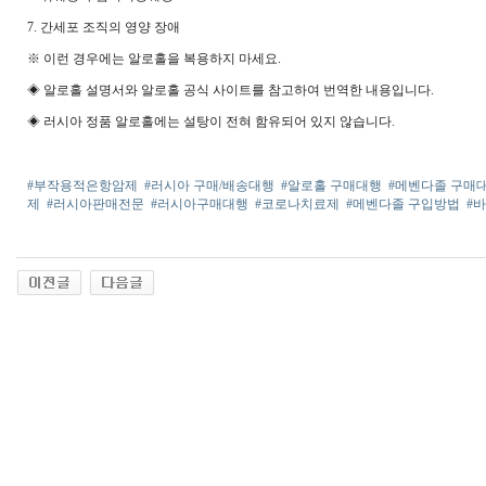
7. 간세포 조직의 영양 장애
※ 이런 경우에는 알로홀을 복용하지 마세요.
◈ 알로홀 설명서와 알로홀 공식 사이트를 참고하여 번역한 내용입니다.
◈ 러시아 정품 알로홀에는 설탕이 전혀 함유되어 있지 않습니다.
#부작용적은항암제
#러시아 구매/배송대행
#알로홀 구매대행
#메벤다졸 구매
제
#러시아판매전문
#러시아구매대행
#코로나치료제
#메벤다졸 구입방법
#