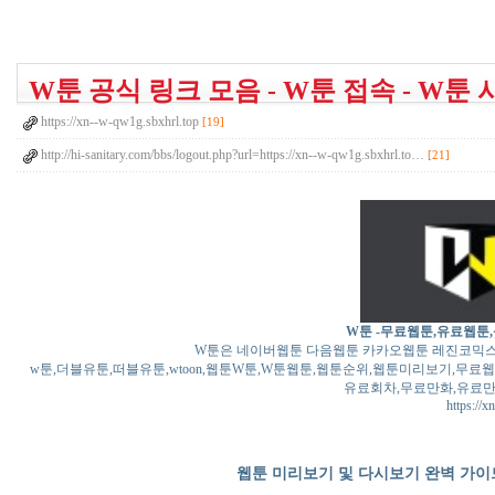
W툰 공식 링크 모음 - W툰 접속 - W툰 시즌
https://xn--w-qw1g.sbxhrl.top
[19]
http://hi-sanitary.com/bbs/logout.php?url=https://xn--w-qw1g.sbxhrl.to…
[21]
W툰 -무료웹툰,유료웹툰
W툰은 네이버웹툰 다음웹툰 카카오웹툰 레진코믹스
w툰,더블유툰,떠블유툰,wtoon,웹툰W툰,W툰웹툰,웹툰순위,웹툰미리보기,무료
유료회차,무료만화,유료만
https://
웹툰 미리보기 및 다시보기 완벽 가이드