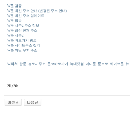
W툰 검증
W툰 최신 주소 안내 (변경된 주소 안내)
W툰 최신 주소 업데이트
W툰 접속
W툰 시즌2 주소 정보
W툰 최신 현재 주소
W툰 시즌2
W툰 바로가기 링크
W툰 사이트주소 찾기
W툰 차단 우회 주소
빅픽쳐
탑툰
뉴토끼주소
툰코바로가기
늑대닷컴
머니툰
툰브로
웨이브툰
뉴
2l1g26s