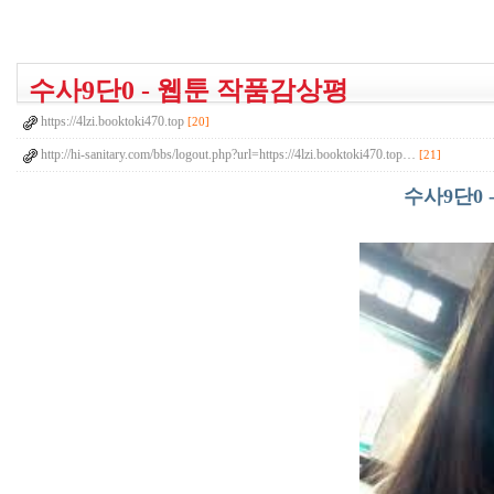
수사9단0 - 웹툰 작품감상평
https://4lzi.booktoki470.top
[20]
http://hi-sanitary.com/bbs/logout.php?url=https://4lzi.booktoki470.top…
[21]
수사9단0