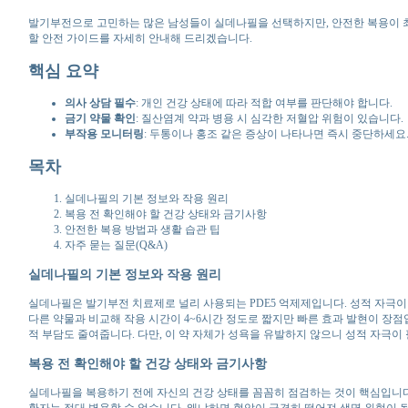
발기부전으로 고민하는 많은 남성들이 실데나필을 선택하지만, 안전한 복용이 최우
할 안전 가이드를 자세히 안내해 드리겠습니다.
핵심 요약
의사 상담 필수
: 개인 건강 상태에 따라 적합 여부를 판단해야 합니다.
금기 약물 확인
: 질산염계 약과 병용 시 심각한 저혈압 위험이 있습니다.
부작용 모니터링
: 두통이나 홍조 같은 증상이 나타나면 즉시 중단하세요
목차
실데나필의 기본 정보와 작용 원리
복용 전 확인해야 할 건강 상태와 금기사항
안전한 복용 방법과 생활 습관 팁
자주 묻는 질문(Q&A)
실데나필의 기본 정보와 작용 원리
실데나필은 발기부전 치료제로 널리 사용되는 PDE5 억제제입니다. 성적 자극이 
다른 약물과 비교해 작용 시간이 4~6시간 정도로 짧지만 빠른 효과 발현이 장
적 부담도 줄여줍니다. 다만, 이 약 자체가 성욕을 유발하지 않으니 성적 자극이
복용 전 확인해야 할 건강 상태와 금기사항
실데나필을 복용하기 전에 자신의 건강 상태를 꼼꼼히 점검하는 것이 핵심입니다.
환자는 절대 병용할 수 없습니다. 왜냐하면 혈압이 급격히 떨어져 생명 위협이 