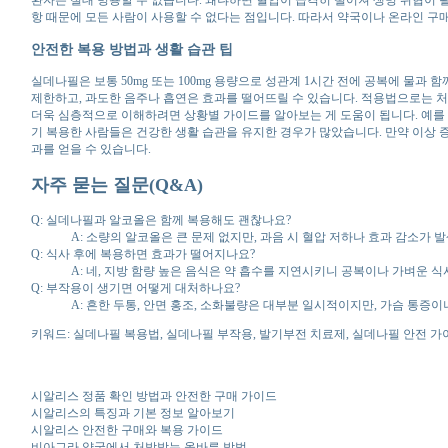
항 때문에 모든 사람이 사용할 수 없다는 점입니다. 따라서 약국이나 온라인 구매
안전한 복용 방법과 생활 습관 팁
실데나필은 보통 50mg 또는 100mg 용량으로 성관계 1시간 전에 공복에 물
제한하고, 과도한 음주나 흡연은 효과를 떨어뜨릴 수 있습니다. 적용법으로는 처
더욱 심층적으로 이해하려면 상황별 가이드를 알아보는 게 도움이 됩니다. 예를 
기 복용한 사람들은 건강한 생활 습관을 유지한 경우가 많았습니다. 만약 이상
과를 얻을 수 있습니다.
자주 묻는 질문(Q&A)
Q: 실데나필과 알코올은 함께 복용해도 괜찮나요?
A: 소량의 알코올은 큰 문제 없지만, 과음 시 혈압 저하나 효과 감소가 
Q: 식사 후에 복용하면 효과가 떨어지나요?
A: 네, 지방 함량 높은 음식은 약 흡수를 지연시키니 공복이나 가벼운 
Q: 부작용이 생기면 어떻게 대처하나요?
A: 흔한 두통, 안면 홍조, 소화불량은 대부분 일시적이지만, 가슴 통증
키워드: 실데나필 복용법, 실데나필 부작용, 발기부전 치료제, 실데나필 안전 가
시알리스 정품 확인 방법과 안전한 구매 가이드
시알리스의 특징과 기본 정보 알아보기
시알리스 안전한 구매와 복용 가이드
비아그라 약국에서 처방받는 올바른 방법