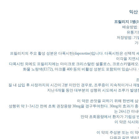
익산
프릴리지 1병(10
배송방법:
유통기한
저장방법: 기밀
가격
프릴리지의 주요 활성 성분은 다폭시틴(dapoxetine)입니다. 다폭시틴은 선택
이각을 지연시
다폭시틴 외에도 프릴리지에는 마이크로 크리스탈린 셀룰로스, 크로스카멜레오스 소
화물 노랑색(E172), 마크롤 400 등의 비활성 성분도 포함되어 있습니
질 내 삽입 후 사정까지의 시간이 2분 미만인 경우로, 조루증이 지속적이거나 재
지난 6개월 동안 대부분의 성행위 시도에서 조루가 발생한
이 약은 쓴맛을 피하기 위해 한번에 삼
성행위 약 1~3시간 전에 초회 권장용량 30mg을 경구투여한다. 30mg의 효과가
는 24시간 이
만약 초회용량에서 환자가 기립성 반응
이 약은 식사와
이 약의 주성분 또는 이 
다음과 같은 병리