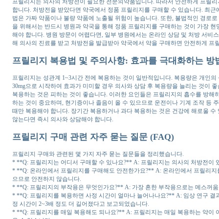
프릴리지는 의사의 처방전이 필요한 전문의약품입니다. 따라서 안전하게 프릴리
합니다. 처방전을 받았다면 약국에서 정품 프릴리지를 구매할 수 있습니다. 최근
법은 가짜 약품이나 불량 약품에 노출될 위험이 높습니다. 또한, 불법적인 경로로
을 위해서는 반드시 병원과 약국을 통해 정품 프릴리지를 구매하는 것이 가장 
해야 합니다. 병원 방문이 어렵다면, 일부 병원에서는 온라인 상담 및 처방 서비
해 의사의 진료를 받고 처방전을 발급받아 약국에서 약을 구매하면 안전하게 프릴
프릴리지 복용법 및 주의사항: 효과를 극대화하는 방
프릴리지는 성관계 1~3시간 전에 복용하는 것이 일반적입니다. 복용량은 개인의 상
30mg으로 시작하여 효과가 미미할 경우 의사와 상담 후 복용량을 늘리는 것이 
복용하는 것은 피하는 것이 좋습니다. 이러한 요인들은 프릴리지의 흡수를 방해
하는 것이 중요하며, 현기증이나 졸음이 올 수 있으므로 운전이나 기계 조작 등 
때만 복용해야 합니다. 장기간 복용하거나 과다 복용하는 것은 건강에 해로울 수
않는다면 즉시 의사와 상담해야 합니다.
프릴리지 구매 관련 자주 묻는 질문 (FAQ)
프릴리지 구매와 관련된 몇 가지 자주 묻는 질문들을 정리했습니다.
* **Q: 프릴리지는 어디서 구매할 수 있나요?** A: 프릴리지는 의사의 처방전
* **Q: 온라인에서 프릴리지를 구매해도 안전한가요?** A: 온라인에서 프릴리
으므로 안전하지 않습니다.
* **Q: 프릴리지의 부작용은 무엇인가요?** A: 가장 흔한 부작용으로는 메스꺼움,
* **Q: 프릴리지를 복용하면 사정 시간이 얼마나 늘어나나요?** A: 임상 연
정 시간이 2~3배 정도 더 길어졌다고 보고되었습니다.
* **Q: 프릴리지를 매일 복용해도 되나요?** A: 프릴리지는 매일 복용하는 약