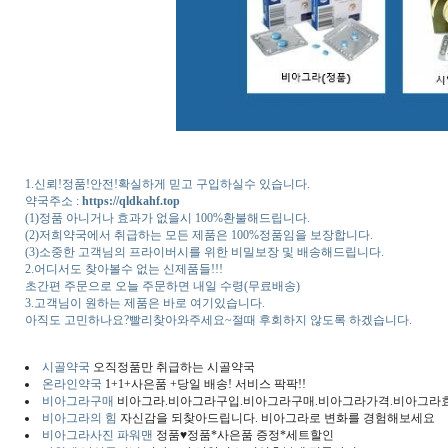
1.신뢰!정품!안전!확실하게 믿고 구입하실수 있습니다.
약국주소 :
https://qldkahf.top
(1)정품 아니거나 효과가 없을시 100%환불해드립니다.
(2)저희약국에서 취급하는 모든 제품은 100%정품임을 보장합니다.
(3)소중한 고객님의 프라이버시를 위한 비밀보장 및 배송해드립니다.
2.어디서도 찾아볼수 없는 신제품들!!!
초간편 주문으로 오늘 주문하면 내일 수령(무료배송)
3.고객님이 원하는 제품은 바로 여기있습니다.
아직도 고민하나요?빨리찾아와주세요~절때 후회하지 않도록 하겠습니다.
시골약국
오직정품만 취급하는 시골약국
온라인약국
1+1+사은품 +당일 배송! 서비스 팍팍!!
비아그라구매
비아그라.비아그라구입.비아그라구매.비아그라가격.비아그라
비아그라의 힘
자신감을 되찾아드립니다. 비아그라로 변화를 경험해보세요
비아그라사진 파워맨
정품♥정품*사은품 증정*세트할인