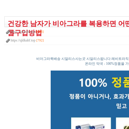
건강한 남자가 비아그라를 복용하면 어떤
롭구입방법
https://qldkahf.top
[788]
https://qldkahf.top
[792]
비아그라퀵배송 시알리스사는곳 시알리스팝니다 레비트라직
온라인 약국 - 100%정품