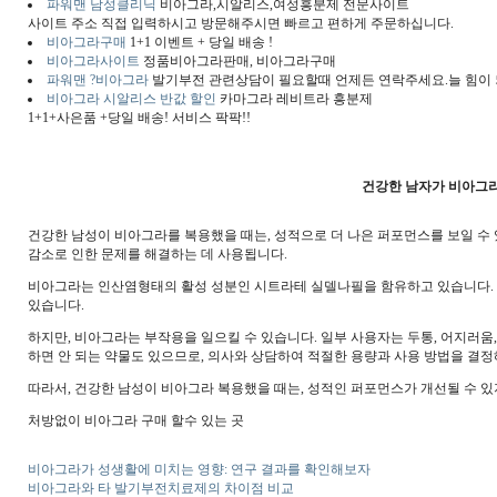
파워맨 남성클리닉
비아그라,시알리스,여성흥분제 전문사이트
사이트 주소 직접 입력하시고 방문해주시면 빠르고 편하게 주문하십니다.
비아그라구매
1+1 이벤트 + 당일 배송 !
비아그라사이트
정품비아그라판매, 비아그라구매
파워맨 ?비아그라
발기부전 관련상담이 필요할때 언제든 연락주세요.늘 힘이
비아그라 시알리스 반값 할인
카마그라 레비트라 흥분제
1+1+사은품 +당일 배송! 서비스 팍팍!!
건강한 남자가 비아그라
건강한 남성이 비아그라를 복용했을 때는, 성적으로 더 나은 퍼포먼스를 보일 수
감소로 인한 문제를 해결하는 데 사용됩니다.
비아그라는 인산염형태의 활성 성분인 시트라테 실델나필을 함유하고 있습니다.
있습니다.
하지만, 비아그라는 부작용을 일으킬 수 있습니다. 일부 사용자는 두통, 어지러움,
하면 안 되는 약물도 있으므로, 의사와 상담하여 적절한 용량과 사용 방법을 결정
따라서, 건강한 남성이 비아그라 복용했을 때는, 성적인 퍼포먼스가 개선될 수 있
처방없이 비아그라 구매 할수 있는 곳
비아그라가 성생활에 미치는 영향: 연구 결과를 확인해보자
비아그라와 타 발기부전치료제의 차이점 비교