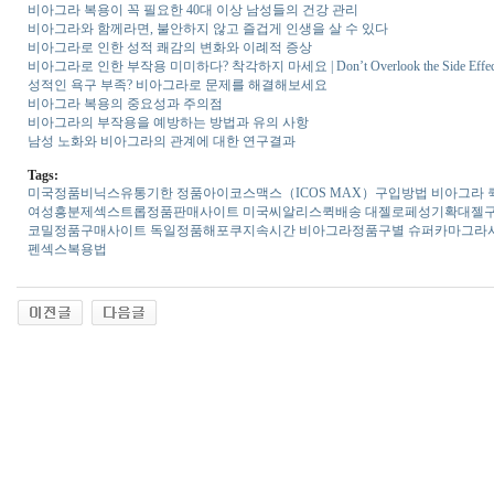
비아그라 복용이 꼭 필요한 40대 이상 남성들의 건강 관리
비아그라와 함께라면, 불안하지 않고 즐겁게 인생을 살 수 있다
비아그라로 인한 성적 쾌감의 변화와 이례적 증상
비아그라로 인한 부작용 미미하다? 착각하지 마세요 | Don’t Overlook the Side Effects 
성적인 욕구 부족? 비아그라로 문제를 해결해보세요
비아그라 복용의 중요성과 주의점
비아그라의 부작용을 예방하는 방법과 유의 사항
남성 노화와 비아그라의 관계에 대한 연구결과
Tags:
미국정품비닉스유통기한
정품아이코스맥스（ICOS MAX）구입방법
비아그라 
여성흥분제섹스트롭정품판매사이트
미국씨­알리스퀵배송
대젤로페성기확대젤
코밀정품구매사이트
독일정품해포쿠지속시간
비­아그라정품구별
슈퍼카마그라
펜섹스복용법