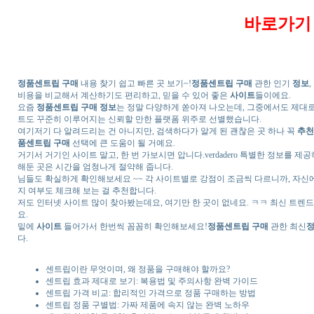
바로가기 g
정품센트립 구매
내용 찾기 쉽고 빠른 곳 보기~!
정품센트립 구매
관한 인기
정보
비용을 비교해서 계산하기도 편리하고, 믿을 수 있어 좋은
사이트
들이에요.
요즘
정품센트립 구매
정보
는 정말 다양하게 쏟아져 나오는데, 그중에서도 제대로
트도 꾸준히 이루어지는 신뢰할 만한 플랫폼 위주로 선별했습니다.
여기저기 다 알려드리는 건 아니지만, 검색하다가 알게 된 괜찮은 곳 하나 꼭
추천
품센트립 구매
선택에 큰 도움이 될 거예요.
거기서 거기인 사이트 말고, 한 번 가보시면 압니다.verdadero 특별한 정보를 
해둔 곳은 시간을 엄청나게 절약해 줍니다.
님들도 확실하게 확인해보세요 ~~ 각 사이트별로 강점이 조금씩 다르니까, 자신
지 여부도 체크해 보는 걸 추천합니다.
저도 인터넷 사이트 많이 찾아봤는데요, 여기만 한 곳이 없네요. ㅋㅋ 최신 트렌
요.
밑에
사이트
들어가서 한번씩 꼼꼼히 확인해보세요!
정품센트립 구매
관한 최신
다.
센트립이란 무엇이며, 왜 정품을 구매해야 할까요?
센트립 효과 제대로 보기: 복용법 및 주의사항 완벽 가이드
센트립 가격 비교: 합리적인 가격으로 정품 구매하는 방법
센트립 정품 구별법: 가짜 제품에 속지 않는 완벽 노하우