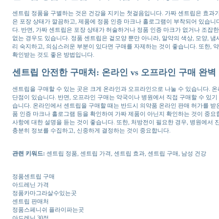
센트립 정품을 구별하는 것은 건강을 지키는 첫걸음입니다. 가짜 센트립은 효과가 
은 포장 상태가 깔끔하고, 제품에 정품 인증 마크나 홀로그램이 부착되어 있습니
다. 반면, 가짜 센트립은 포장 상태가 허술하거나 정품 인증 마크가 없거나 조잡
없는 경우도 있습니다. 정품 센트립은 겉모양 뿐만 아니라, 알약의 색상, 모양, 
리 숙지하고, 의심스러운 부분이 있다면 구매를 자제하는 것이 좋습니다. 또한,
확인받는 것도 좋은 방법입니다.
센트립 안전한 구매처: 온라인 vs 오프라인 구매 완벽
센트립을 구매할 수 있는 곳은 크게 온라인과 오프라인으로 나눌 수 있습니다. 
단점이 있습니다. 반면, 오프라인 구매는 약국이나 병원에서 직접 구매할 수 있기
습니다. 온라인에서 센트립을 구매할 때는 반드시 의약품 온라인 판매 허가를 받은
품 인증 마크나 홀로그램 등을 확인하여 가짜 제품이 아닌지 확인하는 것이 중요
사항에 대한 설명을 듣는 것이 좋습니다. 또한, 처방전이 필요한 경우, 병원에서
충분히 정보를 수집하고, 신중하게 결정하는 것이 중요합니다.
관련 키워드:
센트립 정품, 센트립 가격, 센트립 효과, 센트립 구매, 남성 건강
정품센트립 구매
아드레닌 가격
정품카마그라살수있는곳
센트립 판매처
정품스페니쉬 플라이파는곳
아드레닌 30정