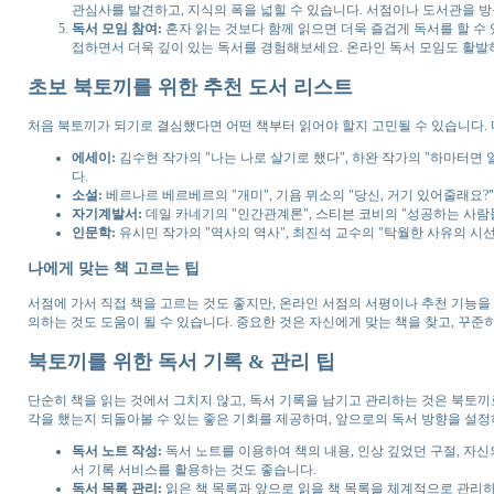
관심사를 발견하고, 지식의 폭을 넓힐 수 있습니다. 서점이나 도서관을 방
독서 모임 참여:
혼자 읽는 것보다 함께 읽으면 더욱 즐겁게 독서를 할 수
접하면서 더욱 깊이 있는 독서를 경험해보세요. 온라인 독서 모임도 활발하
초보 북토끼를 위한 추천 도서 리스트
처음 북토끼가 되기로 결심했다면 어떤 책부터 읽어야 할지 고민될 수 있습니다. 
에세이:
김수현 작가의 "나는 나로 살기로 했다", 하완 작가의 "하마터면
다.
소설:
베르나르 베르베르의 "개미", 기욤 뮈소의 "당신, 거기 있어줄래요?
자기계발서:
데일 카네기의 "인간관계론", 스티븐 코비의 "성공하는 사람
인문학:
유시민 작가의 "역사의 역사", 최진석 교수의 "탁월한 사유의 시
나에게 맞는 책 고르는 팁
서점에 가서 직접 책을 고르는 것도 좋지만, 온라인 서점의 서평이나 추천 기능을
의하는 것도 도움이 될 수 있습니다. 중요한 것은 자신에게 맞는 책을 찾고, 꾸준
북토끼를 위한 독서 기록 & 관리 팁
단순히 책을 읽는 것에서 그치지 않고, 독서 기록을 남기고 관리하는 것은 북토끼
각을 했는지 되돌아볼 수 있는 좋은 기회를 제공하며, 앞으로의 독서 방향을 설정
독서 노트 작성:
독서 노트를 이용하여 책의 내용, 인상 깊었던 구절, 자신
서 기록 서비스를 활용하는 것도 좋습니다.
독서 목록 관리:
읽은 책 목록과 앞으로 읽을 책 목록을 체계적으로 관리하세요