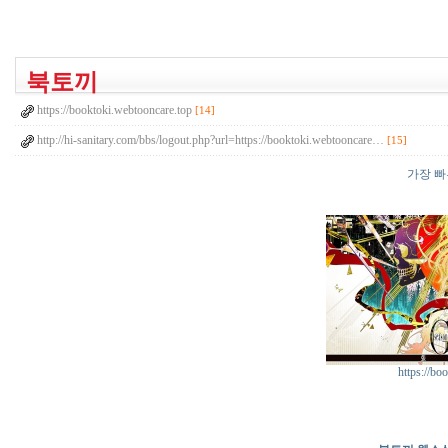
북토끼
https://booktoki.webtooncare.top
[14]
http://hi-sanitary.com/bbs/logout.php?url=https://booktoki.webtooncare…
[15]
가장 
https://bo