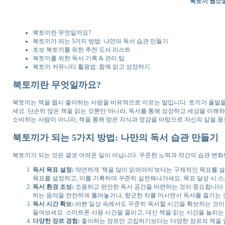
북토끼 웹소설
북토끼란 무엇일까요?
북토끼가 되는 5가지 방법: 나만의 독서 습관 만들기
초보 북토끼를 위한 추천 도서 리스트
북토끼를 위한 독서 기록 & 관리 팁
북토끼 커뮤니티 활용법: 함께 읽고 성장하기
북토끼란 무엇일까요?
북토끼는 책을 몹시 좋아하는 사람을 비유적으로 이르는 말입니다. 토끼가 풀밭
세요. 단순히 많은 책을 읽는 것뿐만 아니라, 독서를 통해 성장하고 세상을 이해
소비하는 사람이 아니라, 책을 통해 얻은 지식과 영감을 바탕으로 자신의 삶을
북토끼가 되는 5가지 방법: 나만의 독서 습관 만들기
북토끼가 되는 것은 결코 어려운 일이 아닙니다. 꾸준한 노력과 약간의 습관 변
독서 목표 설정:
막연하게 '책을 많이 읽어야지'보다는 구체적인 목표를 설정하는
목표를 설정하고, 이를 기록하며 꾸준히 실천해나가세요. 목표 달성 시 
독서 환경 조성:
조용하고 편안한 독서 공간을 마련하는 것이 중요합니다. 
하는 음악을 잔잔하게 틀어놓거나, 향긋한 차를 마시면서 독서를 즐기는 
독서 시간 확보:
바쁜 일상 속에서도 꾸준히 독서할 시간을 확보하는 것이 
들여보세요. 스마트폰 사용 시간을 줄이고, 대신 책을 읽는 시간을 늘리는
다양한 장르 경험:
좋아하는 장르만 고집하기보다는 다양한 장르의 책을 읽어