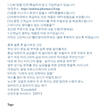
1.신뢰!정품!안전!확실하게 믿고 구입하실수 있습니다.
약국주소 :
https://nukivia.pharmacy24.top
(1)정품 아니거나 효과가 없을시 100%환불해드립니다.
(2)저희약국에서 취급하는 모든 제품은 100%정품임을 보장합니다.
(3)소중한 고객님의 프라이버시를 위한 비밀보장 및 배송해드립니다.
2.어디서도 찾아볼수 없는 신제품들!!!
초간편 주문으로 오늘 주문하면 내일 수령(무료배송)
3.고객님이 원하는 제품은 바로 여기있습니다.
아직도 고민하나요?빨리찾아와주세요~절때 후회하지 않도록 하겠습니다.
충북 결혼 후 발기부전 고민.
부산 오디 효능 및 부작용 섭취 방법 알아볼게요
충남 대한민국 남성들이 꼭 알아둬야 할! 프릴리지 조루 치료의 효과
경기 여성 비아그라와 남성 비아그라의 차이점은 무엇인가요?
대전 때 아닌 비아그라 품절…늦어지는 판매권 계약 탓?
광주 성기능 문제를 겪는 남성들을 위한 강력한 해결책, 비아그라
여장남자, 일명 크로스드레서의 신세계
바티칸, “사제의 성인 성학대도 엄벌”
섹스를 많이 한 여자는 성기가 까맣게 된다?
뉴스후’ 성범죄 피해자 두 번 죽이는 관련 법안에 시청자 분노
엉터리이고 믿어지지 않는 얘기
수유성애 【Lactophilia】
인유두종 바이러스 【HPV】
Tags: