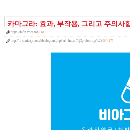
카마그라: 효과, 부작용, 그리고 주의사
https://bj3p.vbcc.top
[18]
http://hi-sanitary.com/bbs/logout.php?url=https://bj3p.vbcc.top%23@/
[17]