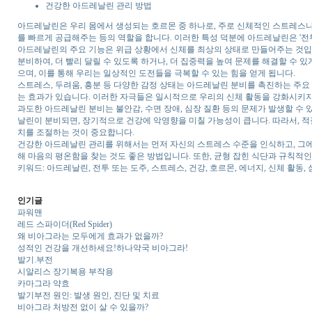
건강한 아드레날린 관리 방법
아드레날린은 우리 몸에서 생성되는 호르몬 중 하나로, 주로 신체적인 스트레스나
를 빠르게 공급해주는 등의 역할을 합니다. 이러한 특성 덕분에 아드레날린은 '전
아드레날린의 주요 기능은 위급 상황에서 신체를 최상의 상태로 만들어주는 것입
분비하여, 더 빨리 달릴 수 있도록 하거나, 더 집중력을 높여 문제를 해결할 수
으며, 이를 통해 우리는 일상적인 도전들을 극복할 수 있는 힘을 얻게 됩니다.
스트레스, 두려움, 흥분 등 다양한 감정 상태는 아드레날린 분비를 촉진하는 주요 
는 효과가 있습니다. 이러한 자극들은 일시적으로 우리의 신체 활동을 강화시키지
과도한 아드레날린 분비는 불안감, 수면 장애, 심장 질환 등의 문제가 발생할 수 
날린이 분비되면, 장기적으로 건강에 악영향을 미칠 가능성이 큽니다. 따라서, 적절
치를 조절하는 것이 중요합니다.
건강한 아드레날린 관리를 위해서는 먼저 자신의 스트레스 수준을 인식하고, 그에 
해 마음의 평온함을 찾는 것도 좋은 방법입니다. 또한, 균형 잡힌 식단과 규칙적
키워드: 아드레날린, 전투 또는 도주, 스트레스, 건강, 호르몬, 에너지, 신체 활동, 심
인기글
파워맨
레드 스파이더(Red Spider)
왜 비아그라는 모두에게 효과가 없을까?
성적인 건강을 개선하세요!하나약국 비아그라!
발기.부전
시알리스 장기복용 부작용
카마그라 약효
발기부전 원인: 발생 원인, 진단 및 치료
비아그라 처방전 없이 살 수 있을까?