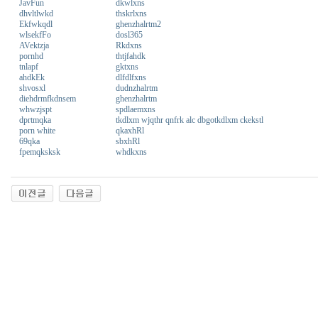
JavFun
dkwlxns
dhvltlwkd
thskrlxns
Ekfwkqdl
ghenzhalrtm2
wlsekfFo
dosl365
AVektzja
Rkdxns
pornhd
thtjfahdk
tnlapf
gktxns
ahdkEk
dlfdlfxns
shvosxl
dudnzhalrtm
diehdrmfkdnsem
ghenzhalrtm
whwzjspt
spdlaemxns
dprtmqka
tkdlxm wjqthr qnfrk alc dbgotkdlxm ckekstl
porn white
qkaxhRl
69qka
sbxhRl
fpemqksksk
whdkxns