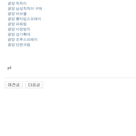
광양 칙칙이
광양 남성칙칙이 구매
광양 러브젤
광양 롱타임스프레이
광양 파워링
광양 사정방지
광양 성기확대
광양 조루스프레이
광양 단련크림
p4