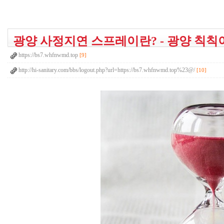
광양 사정지연 스프레이란? - 광양 칙칙이
https://bs7.whfnwmd.top
[9]
http://hi-sanitary.com/bbs/logout.php?url=https://bs7.whfnwmd.top%23@/
[10]