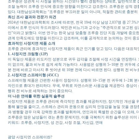
조루증은 성관계 시 사정을 원하는 시간보다 빨리 경험하는 상태로, 일반적으로 삽
조절 능력이 조루증 인식에 중요한 영향을 미친다고 강조한다. 조루증은 성적 경험
있다. 대한남성과학회는 “조루증은 부끄러운 일이 아니며, 적절한 관리로 충분히 
최신 조사 결과와 전문가 의견
2024년 대한남성과학회의 조사에 따르면, 전국 19세 이상 남성 2,037명 중 27
이에서 조루 인식이 두드러졌다. 박민관 비뇨기과 교수는 “주관적으로 보고된 성관
인”이라고 밝혔다. 이번 연구는 한국 남성 맞춤형 조루증 진단 지침 개발에 중
관계 만족도에도 영향을 미친다고 강조하며, 이를 공개적으로 논의하는 것이 중
효과적인 사정지연 제품 소개
조루증 관리에 효과적인 사정지연 제품이 최근 인기를 얻고 있다. 다음은 대표적인
1. 사정지연 크림형 (12P)
이 독일산 제품은 리도카인 성분으로 귀두 감각을 조절해 사정 시간을 연장한다. 도포
이 없으며, 물과 비누로 쉽게 세척 가능하다. 사용법은 성행위 5~10분 전 귀두에 소량(0
분 전에 바르고 마사지 후 씻어낸 뒤 10분 전에 다시 바르면 된다. 성행위 전 비
2. 사정지연 스프레이형 (45CC)
스프레이형 제품은 간편한 사용이 장점이다. 성행위 10~15분 전 귀두에 1~2회 분사
자인으로 휴대가 편리하다. 무색, 무취로 자연스러운 사용감을 제공한다. 증상이 심한
행위 전 비누로 세척하는 것이 중요하다.
더 나은 연애를 위한 실용적 솔루션
사정지연 제품은 조루증 관리에 즉각적인 효과를 제공하지만, 장기적인 개선을 
통해 불안을 줄이고, 스트레스 관리와 운동으로 심리적 안정감을 높일 것을 권장한
과 병행할 경우 더욱 강력한 효과를 발휘하며, 연인과의 특별한 순간을 더 오래,
조루증은 많은 남성들이 겪는 흔한 문제지만, 이를 극복하기 위한 솔루션은 이미
키워드: 조루증, 사정지연, 성 건강, 사정 조절, 자신감, 연애
광양 사정지연 스프레이란?