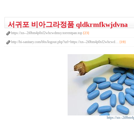
서귀포 비아그라정품 qldkrmfkwjdvna
https://xn--2i0bm4p0sf2whcwdmsy.torrentpan.top
[23]
http://hi-sanitary.com/bbs/logout.php?url=https://xn--2i0bm4p0sf2whcwd…
[19]
https://xn--2i0bm