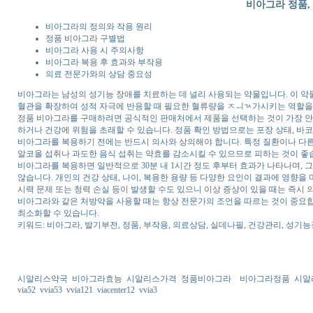
비아그라 정품,
비아그라의 정의와 작용 원리
정품 비아그라 구별법
비아그라 사용 시 주의사항
비아그라 복용 후 효과와 부작용
의료 전문가와의 상담 중요성
비아그라는 남성의 성기능 장애를 치료하는 데 널리 사용되는 약물입니다. 이 약
혈관을 확장하여 성적 자극에 반응할 때 필요한 혈류량을 ㅤㅈㅢㄳ가시키는 역할을
정품 비아그라를 구매하려면 공식적인 판매처에서 제품을 선택하는 것이 가장 안전
하거나 건강에 위험을 초래할 수 있습니다. 정품 확인 방법으로는 포장 상태, 바코
비아그라를 복용하기 전에는 반드시 의사와 상의해야 합니다. 특정 질환이나 다른
알코올 섭취나 과도한 음식 섭취는 약효를 감소시킬 수 있으므로 피하는 것이 좋
비아그라를 복용하면 일반적으로 30분 내 1시간 정도 후부터 효과가 나타나며, 
않습니다. 개인의 건강 상태, 나이, 복용한 용량 등 다양한 요인이 결과에 영향을
시력 문제 또는 청력 손실 등이 발생할 수도 있으니 이상 증상이 있을 때는 즉시 
비아그라와 같은 처방약을 사용할 때는 항상 전문가의 조언을 따르는 것이 중요합
최소화할 수 있습니다.
키워드: 비아그라, 발기부전, 정품, 부작용, 의료상담, 실데나필, 건강관리, 성기
시알리스약국
비아그라효능
시알리스가격
정품비아그라
비아그라정품
시알
via52
vvia53
vvia121
viacenter12
vvia3