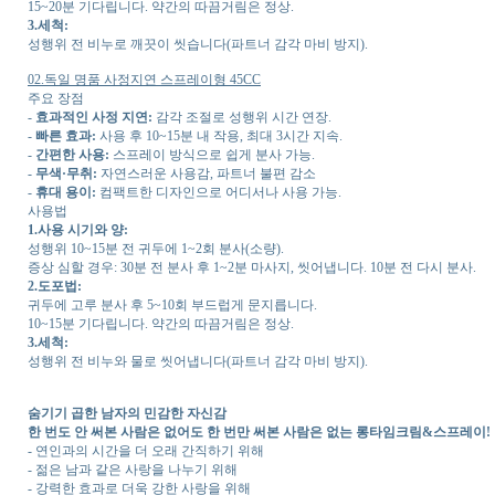
15~20분 기다립니다. 약간의 따끔거림은 정상.
3.세척:
성행위 전 비누로 깨끗이 씻습니다(파트너 감각 마비 방지).
02.독일 명품 사정지연 스프레이형 45CC
주요 장점
-
효과적인 사정 지연:
감각 조절로 성행위 시간 연장.
-
빠른 효과:
사용 후 10~15분 내 작용, 최대 3시간 지속.
-
간편한 사용:
스프레이 방식으로 쉽게 분사 가능.
-
무색·무취:
자연스러운 사용감, 파트너 불편 감소
-
휴대 용이:
컴팩트한 디자인으로 어디서나 사용 가능.
사용법
1.사용 시기와 양:
성행위 10~15분 전 귀두에 1~2회 분사(소량).
증상 심할 경우: 30분 전 분사 후 1~2분 마사지, 씻어냅니다. 10분 전 다시 분사.
2.도포법:
귀두에 고루 분사 후 5~10회 부드럽게 문지릅니다.
10~15분 기다립니다. 약간의 따끔거림은 정상.
3.세척:
성행위 전 비누와 물로 씻어냅니다(파트너 감각 마비 방지).
숨기기 곱한 남자의 민감한 자신감
한 번도 안 써본 사람은 없어도 한 번만 써본 사람은 없는 롱타임크림&스프레이!
- 연인과의 시간을 더 오래 간직하기 위해
- 젊은 남과 같은 사랑을 나누기 위해
- 강력한 효과로 더욱 강한 사랑을 위해