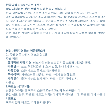
한국남성 27.5% “나는 조루”
빨리 사정하는 것은 전혀 부끄러운 일이 아닙니다
한국 성인남성 27.5%, 스스로 조루라 인식…5분 이하 성관계 시간 두드러져
대한남성과학회의 2024년 조사에 따르면, 한국 성인남성의 27.5%가 스스로를 조
서, 성관계 시간이 5분 이하라고 주관적으로 판단한 남성들 사이에서 조루 인식이
박민관 비뇨기과 교수는 “스스로 보고한 성관계 시간은 과장될 수 있지만, 5분 
느낄수록 조루를 의심하는 경향이 강했다.
이번 결과는 한국인 맞춤형 조루증 진단지침 개발에 중요한 자료로 활용될 전망이
을 보여준다.
남성 사정지연 Best 제품2종소개
01.독일 명품 사정지연 크림형 12P
주요 장점
-
효과적인 사정 지연:
리도카인 성분으로 감각을 조절해 시간을 연장.
-
빠른 흡수:
도포 후 15~20분 내 효과 발휘, 최대 3시간 지속.
-
사용 간편:
소량 바르고 문지르기만 하면 됨.
-
무색·무취:
자연스러운 사용감, 파트너에게 불편함 없음.
-
세척 용이:
물과 비누로 쉽게 제거, 파트너 감각 마비 방지.
사용법
1.바르는 시기와 양:
성행위 5~10분 전 귀두에 소량(0.25g~0.66g, 약 1cm) 바릅니다.
증상 심할 경우: 30분 전 바르고 1~2분 마사지 후 씻어냅니다. 10분 전 다시 바릅니
2.도포법:
귀두에 얇게 바르고 10회 문지릅니다.