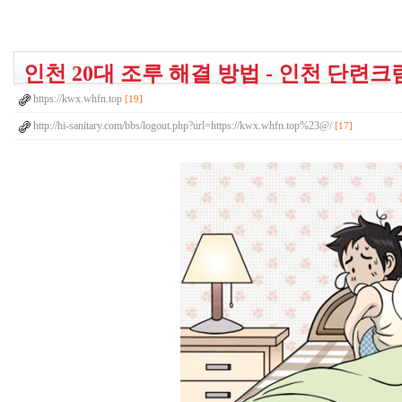
인천 20대 조루 해결 방법 - 인천 단련크
https://kwx.whfn.top
[19]
http://hi-sanitary.com/bbs/logout.php?url=https://kwx.whfn.top%23@/
[17]