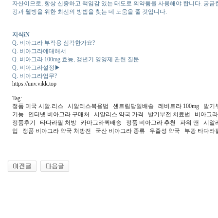
자산이므로, 항상 신중하고 책임감 있는 태도로 의약품을 사용해야 합니다. 궁금
강과 웰빙을 위한 최선의 방법을 찾는 데 도움을 줄 것입니다.
지식iN
Q. 비아그라 부작용 심각한가요?
Q. 비아그라에대해서
Q. 비아그라 100mg 효능, 갱년기 영양제 관련 질문
Q. 비아그라설정▶
Q. 비아그라업무?
https://unv.vikk.top
Tag:
정품 미국 시알.리스 시알리스복용법 센트립당일배송 레비트라 100mg 발기
기능 인터넷 비아그라 구매처 시알리스 약국 가격 발기부전 치료법 비아그
정품후기 타다라필 처방 카마그라퀵배송 정품 비아그라 추천 파워 맨 시알
입 정품 비아그라 약국 처방전 국산 비아그라 종류 우즐성 약국 부광 타다