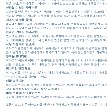
복용 방법, 주의사항 등이 상세히 기재되어 있으므로 잘 보관하고 내용을 숙지하
신뢰할 수 있는 약국 이용:
처방전을 받은 후에는 반드시 신뢰할 수 있는 약국을 방문하여 정품 비아그라를 
제공할 것입니다. 약사는 또한 약물 복용 방법, 보관 방법, 주의사항 등에 대해 추
제조사 및 제품 확인:
약국에서 비아그라를 구매할 때는 제품의 제조사와 포장을 꼼꼼히 확인하세요. 정
습니다. 포장에는 제조일자, 유효기간, 제조번호 등의 정보가 명확히 표시되어 
온라인 구매 시 주의사항:
인터넷을 통해 비아그라를 구매할 때는 특별히 주의해야 합니다. 많은 불법 온라
로 구매해야 할 경우, 반드시 정부에서 인증한 합법적인 온라인 약국을 이용하세요
사용 지침 숙지 및 준수:
비아그라를 안전하게 사용하기 위해서는 의사와 약사가 제공한 사용 지침을 철저히
른 약물과의 상호작용에 대해서도 주의해야 합니다. 특히 질산염 계열의 약물과 
부작용 모니터링:
비아그라 복용 후 어떤 부작용이라도 경험하게 되면 즉시 의사나 약사와 상담하세요
생할 수도 있습니다. 특히 시력 변화, 청력 저하, 지속적인 발기 등의 증상이 나
정기적인 건강 체크:
비아그라를 지속적으로 사용하는 경우, 정기적으로 의사를 방문하여 건강 상태를 
나 대체 치료법을 제안할 수 있습니다.
생활 습관 개선:
비아그라는 성기능 개선에 도움을 줄 수 있지만, 건강한 생활 습관 역시 매우 중요합
강과 성기능 향상에 도움이 될 수 있습니다.
비밀 보장 및 개인정보 보호:
성기능 관련 문제는 민감한 주제일 수 있습니다. 의사와 약사는 환자의 비밀을 
결론적으로, 정품 비아그라를 안전하게 구매하고 사용하기 위해서는 전문가의 지도