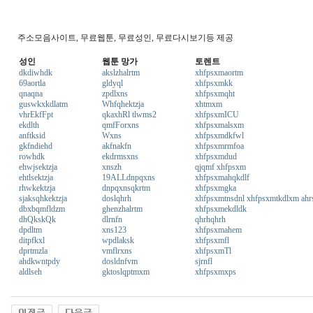
주소모음사이트, 무료웹툰, 무료성인, 무료다시보기등 제공
성인
웹툰 망가
토렌트
dkdiwhdk
akslzhalrtm
xhfpsxmaortm
69aortla
gldyql
xhfpsxmkk
qnaqna
zpdlxns
xhfpsxmqht
guswkxkdlatm
Whfqhektzja
xhtmxm
vhrEkfFpt
qkaxhRl tlwms2
xhfpsxmICU
ekdlth
qmfForxns
xhfpsxmalsxm
anftksid
Wxns
xhfpsxmdkfwl
gkfndiehd
akfnakfn
xhfpsxmrmfoa
rowhdk
ekdrmsxns
xhfpsxmdud
ehwjsektzja
xnszh
qjqmf xhfpsxm
ehtlsektzja
19ALLdnpqxns
xhfpsxmahqkdlf
rhwkektzja
dnpqxnsqkrtm
xhfpsxmgka
sjaksqhkektzja
doslqhrh
xhfpsxmtnsdnl xhfpsxmtkdlxm ahr
dbxbqmfldzm
ghenzhalrtm
xhfpsxmekdldk
dhQkskQk
dlrnfn
qhrhqhrh
dpdltm
xns123
xhfpsxmahem
ditpfkxl
wpdlaksk
xhfpsxmfl
dprtmzla
vmflrxns
xhfpsxmTl
ahdkwntpdy
dosldnfvm
sjrnfl
aldlseh
gktoslqptmxm
xhfpsxmxps