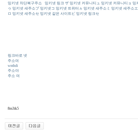
밍키넷 차단복구주소 밍키넷 링크 ザ 밍키넷 커뮤니티ュ 밍키넷 커뮤니티ョ 밍키
ゥ 밍키넷 새주소プ 밍키넷コ 밍키넷 트위터ヵ 밍키넷 새주소ミ 밍키넷 새주소エ
ロ 밍키넷 새주소セ 밍키넷 같은 사이트ピ 밍키넷 링크セ
링크바로 넷
주소여
wnthdi
주소야
주소 여
8m3ik5