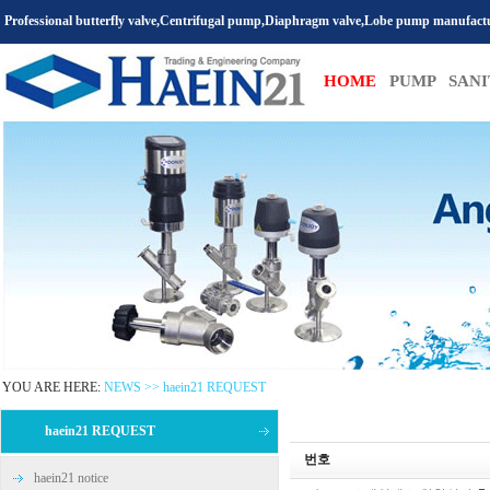
Professional butterfly valve,Centrifugal pump,Diaphragm valve,Lobe pump manufact
HOME
PUMP
SAN
YOU ARE HERE:
NEWS >> haein21 REQUEST
haein21 REQUEST
번호
haein21 notice