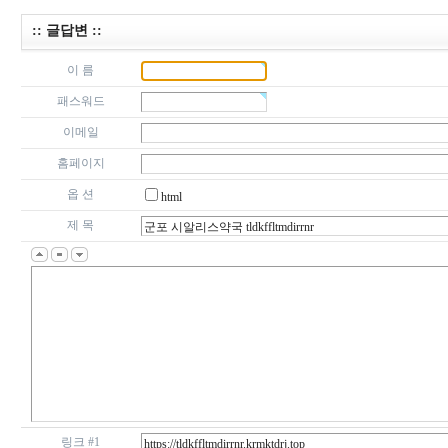
:: 글답변 ::
이 름
패스워드
이메일
홈페이지
옵 션
html
제 목
링크 #1