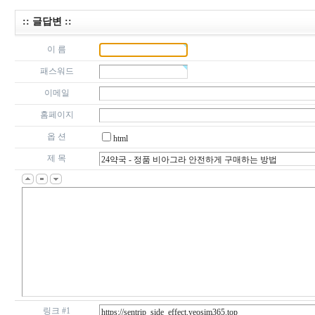
:: 글답변 ::
이 름
패스워드
이메일
홈페이지
옵 션
html
제 목
링크 #1