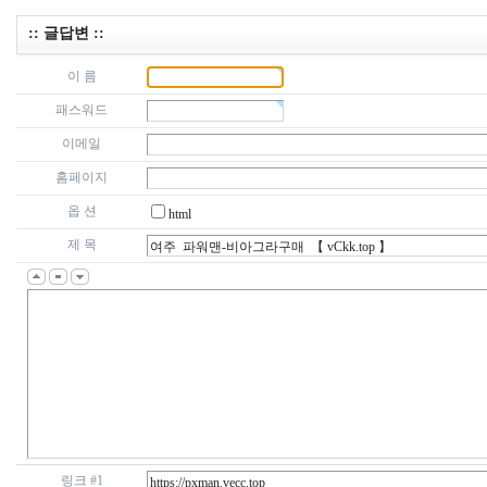
:: 글답변 ::
이 름
패스워드
이메일
홈페이지
옵 션
html
제 목
링크 #1